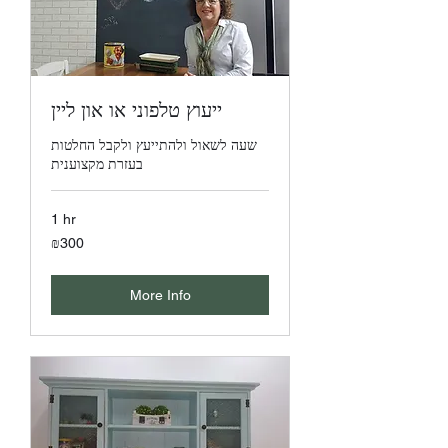
ייעוץ טלפוני או און ליין
שעה לשאול ולהתייעץ ולקבל החלטות
בעזרת מקצוענית
1 hr
300
₪300
Israeli
new
shekels
More Info